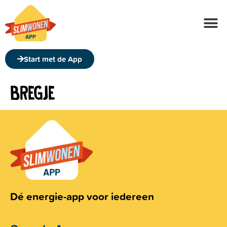
Over de app
Over ons
Start met de App
BREGJE
Dé energie-app voor iedereen