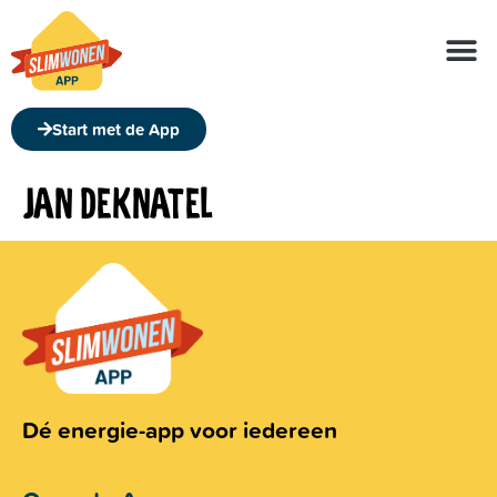
Over de app
Over ons
Start met de App
JAN DEKNATEL
Dé energie-app voor iedereen