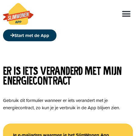
Over de app
Over ons
Start met de App
ER IS IETS VERANDERD MET MIJN
ENERGIECONTRACT
Gebruik dit formulier wanneer er iets verandert met je
energiecontract, zo kun je je verbruik in de App blijven zien.
Je e-mailadres waarmee je het SlimWonen App