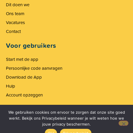
Dit doen we
Ons team
Vacatures
Contact
Voor gebruikers
Start met de app
Persoonlijke code aanvragen
Download de App
Hulp
Account opzeggen
Onze kleine lettertjes
We gebruiken cookies om ervoor te zorgen dat onze site goed
werkt. Bekijk ons Privacybeleid wanneer je wilt weten hoe we
Algemene Voorwaarden
jouw privacy beschermen.
Privacy Statement