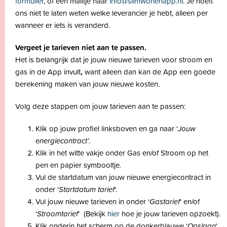
formulier
, of een mailtje naar
info@slimwonenapp.nl
. Je hoeft
ons niet te laten weten welke leverancier je hebt, alleen per
wanneer er iets is veranderd.
Vergeet je tarieven niet aan te passen.
Het is belangrijk dat je jouw nieuwe tarieven voor stroom en
gas in de App invult
,
want alleen dan kan de App een goede
berekening maken van jouw nieuwe kosten.
Volg deze stappen om jouw tarieven aan te passen:
Klik op jouw profiel linksboven en ga naar ‘
Jouw
e
nergiecontract’
.
Klik in het witte vakje onder Gas en/of Stroom op het
pen en papier symbooltje
.
Vul de startdatum van jouw nieuwe energiecontract in
onder ‘
Startdatum tarief
‘.
Vul jouw nieuwe tarieven in onder ‘
Gastarief
‘ en/of
‘
Stroomtarief
‘ (
Bekijk
hier
hoe je jouw tarieven opzoekt).
Klik onderin het scherm op de donkerblauwe ‘
Opslaan
‘